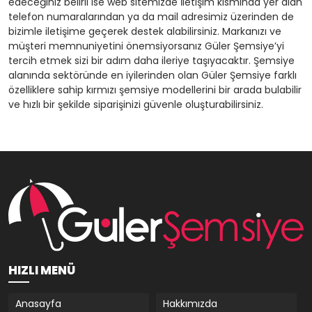
edeceğiniz belirli ise web sitemizde İletişim kısmında yer alan
telefon numaralarından ya da mail adresimiz üzerinden de
bizimle iletişime geçerek destek alabilirsiniz. Markanızı ve
müşteri memnuniyetini önemsiyorsanız Güler Şemsiye’yi
tercih etmek sizi bir adım daha ileriye taşıyacaktır. Şemsiye
alanında sektöründe en iyilerinden olan Güler Şemsiye farklı
özelliklere sahip kırmızı şemsiye modellerini bir arada bulabilir
ve hızlı bir şekilde siparişinizi güvenle oluşturabilirsiniz.
HIZLI MENÜ
Anasayfa
Hakkımızda