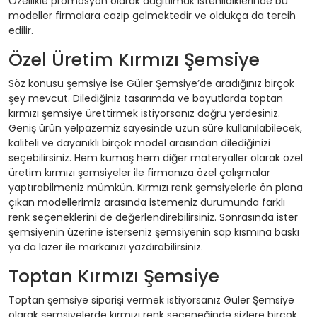
Özellikle promosyon olarak dağıtılmak istenildiklerinde bu
modeller firmalara cazip gelmektedir ve oldukça da tercih
edilir.
Özel Üretim Kırmızı Şemsiye
Söz konusu şemsiye ise Güler Şemsiye’de aradığınız birçok
şey mevcut. Dilediğiniz tasarımda ve boyutlarda toptan
kırmızı şemsiye ürettirmek istiyorsanız doğru yerdesiniz.
Geniş ürün yelpazemiz sayesinde uzun süre kullanılabilecek,
kaliteli ve dayanıklı birçok model arasından dilediğinizi
seçebilirsiniz. Hem kumaş hem diğer materyaller olarak özel
üretim kırmızı şemsiyeler ile firmanıza özel çalışmalar
yaptırabilmeniz mümkün. Kırmızı renk şemsiyelerle ön plana
çıkan modellerimiz arasında istemeniz durumunda farklı
renk seçeneklerini de değerlendirebilirsiniz. Sonrasında ister
şemsiyenin üzerine isterseniz şemsiyenin sap kısmına baskı
ya da lazer ile markanızı yazdırabilirsiniz.
Toptan Kırmızı Şemsiye
Toptan şemsiye siparişi vermek istiyorsanız Güler Şemsiye
olarak şemsiyelerde kırmızı renk seçeneğinde sizlere birçok