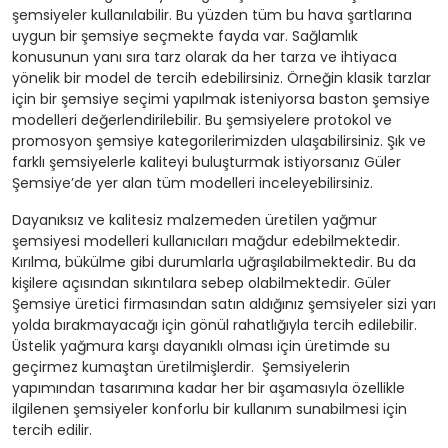
şemsiyeler kullanılabilir. Bu yüzden tüm bu hava şartlarına
uygun bir şemsiye seçmekte fayda var. Sağlamlık
konusunun yanı sıra tarz olarak da her tarza ve ihtiyaca
yönelik bir model de tercih edebilirsiniz. Örneğin klasik tarzlar
için bir şemsiye seçimi yapılmak isteniyorsa baston şemsiye
modelleri değerlendirilebilir. Bu şemsiyelere protokol ve
promosyon şemsiye kategorilerimizden ulaşabilirsiniz. Şık ve
farklı şemsiyelerle kaliteyi buluşturmak istiyorsanız Güler
Şemsiye’de yer alan tüm modelleri inceleyebilirsiniz.
Dayanıksız ve kalitesiz malzemeden üretilen yağmur
şemsiyesi modelleri kullanıcıları mağdur edebilmektedir.
Kırılma, bükülme gibi durumlarla uğraşılabilmektedir. Bu da
kişilere açısından sıkıntılara sebep olabilmektedir. Güler
Şemsiye üretici firmasından satın aldığınız şemsiyeler sizi yarı
yolda bırakmayacağı için gönül rahatlığıyla tercih edilebilir.
Üstelik yağmura karşı dayanıklı olması için üretimde su
geçirmez kumaştan üretilmişlerdir. Şemsiyelerin
yapımından tasarımına kadar her bir aşamasıyla özellikle
ilgilenen şemsiyeler konforlu bir kullanım sunabilmesi için
tercih edilir.