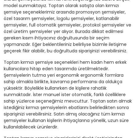
model sunmaktayız. Toptan olarak satışta olan kırmızı
şemsiye seçeneklerimiz arasında promosyon şemsiyeler,
özel tasarım şemsiyeler, logolu şemsiyeler, katlanabilir
şemsiyeler, full otomatik şemsiyeler, protokol şemsiyeler ve
özel üretim şemsiyeler yer alıyor. Burada dikkat edilmesi
gereken kısım ihtiyacınız doğrultusunda bir seçim
yapmanızdır. Eğer beklentileriniz belirliyse bizimle iletişime
geçerek fikir alabilir, bu doğrultuda siparişinizi verebilirsiniz.
Toptan kırmızı şemsiye seçenekleri hem kadın hem erkek
kullanıcılara hitap eden tasarımda üretilmektedir.
Şemsiyelerin tutma yeri ergonomik ergonomik formlara
sahip olmakla birlikte, kavrama performansı da oldukça
yüksektir. Böylelikle kullanırken de kişilere rahatlık
sunmaktadır. İster manuel ister otomatik, farklı özelliklere
sahip yüzlerce seçeneğimiz mevcuttur. Toptan satın almak
istediğiniz kırmızı şemsiyelerin ebatlarını belirledikten sonra
siparişinizi verebilirsiniz. Satın almış olacağınız tüm kırmızı
şemsiyeler kullanan kişilerin ihtiyaçlarına yönelik, uzun süre
kullanılabilecek ürünlerdir.