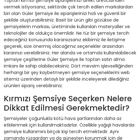
Toptan kırmızı şemsiye siparişlerinizi direkt üreticisinden
vermek istiyorsanız, sektörde çok tercih edilen markalardan
biri olan Güler Şemsiye ile siparişlerinizi hızlı ve güvenli bir
şekilde oluşturabilirsiniz. Basit bir ürün gibi gözükse de
şemsiyelerin markası, üretiminde kullanılan materyaller ve
teknolojiler de oldukça önemlidir. Ne tür bir şemsiye tercih
edeceğiniz konusunda kararsızsanız ekibimiz ile iletişime
geçerek, size önermiş olacağımız seçenekler arasından
kararınızı verebilirsiniz. Her alanda ve ortamda kullanılabilecek
şemsiye çeşitlerine Güler Şemsiye ile toptan satın alma
imkanı ile sahip olabileceksiniz. Dört mevsim işlevselliğinden
herhangi bir şey kaybetmeyen şemsiye seçeneklerini web
sitemiz üzerinden detaylı bir şekilde inceleyerek dilediğiniz
ürünleri sipariş verebilirsiniz.
Kırmızı Şemsiye Seçerken Nelere
Dikkat Edilmesi Gerekmektedir?
Şemsiyeler çoğunlukla kötü hava şartlarından daha az
etkilenmek için kullanılmaktadırlar. Özellikle yağışlı havalarda
şemsiye kullanımını birçok kişi tercih etmektedir. Aynı
zamanda rüzgardan ya da güneşten korunmak için de