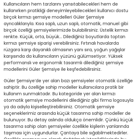
Kullanıcıların hem tarzlarını yansıtabilecekleri hem de
kullanırken pratikliği deneyimleyebilecekleri kullanıcı dostu
birçok kırmızı şemsiye modelleri Güler Şemsiye
ayrıcalıklarıyla. Kısa saplı, uzun saplı, otomatik, manuel gibi
birçok özelliği şemsiyelerimizde bulabilirsiniz. Üstelik kırmızı
renkte. Küçük, orta, büyük… Dilediğiniz boyutlarda toptan
kırmızı şemsiye siparişi verebilirsiniz. Fırtınalı havalarda
rüzgara karşı dayanıklı olmasının yanı sıra, yoğun yağışlar
karşısında da kullanıcıların yüzünü gülümsetiyor. Yüksek
performanslı ve ergonomik tasarımlı dilediğiniz şemsiye
modellerini Güler Şemsiye ile keşfedebilirsiniz.
Güler Şemsiye’de yer alan bazı şemsiyeler otomatik özelliğe
sahiptir. Bu özelliğe sahip modeller kullanıcılara pratik bir
kullanım sunmaktadır. Bu kategoride yer alan kırmızı
otomatik şemsiye modellerini dilediğiniz gibi firma logosuyla
ya da adıyla kişiselleştirebilirsiniz. Otomatik şemsiye
seçeneklerimiz arasında küçük tasarıma sahip modeller de
bulunuyor. Bu detay aslında oldukça önemlidir. Çünkü küçük
tasarıma sahip olan şemsiyeler özellikle kişilerin yanlarında
taşıması için uygundurlar. Çantaya bile sığabilmektedirler.