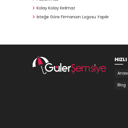
Kolay Kolay Kırılmaz
İsteğe Göre Firmanızın Logosu Yapılır
HIZL
Anas
Blog