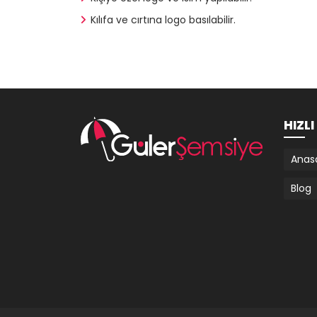
Kılıfa ve cırtına logo basılabilir.
HIZL
Anas
Blog