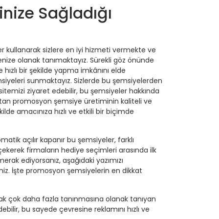
nize Sağladığı
 kullanarak sizlere en iyi hizmeti vermekte ve
enize olanak tanımaktayız. Sürekli göz önünde
e hızlı bir şekilde yapma imkânını elde
emsiyeleri sunmaktayız. Sizlerde bu şemsiyelerden
itemizi ziyaret edebilir, bu şemsiyeler hakkında
toptan promosyon şemsiye üretiminin kaliteli ve
ilde amacınıza hızlı ve etkili bir biçimde
atik açılır kapanır bu şemsiyeler, farklı
ekerek firmaların hediye seçimleri arasında ilk
erak ediyorsanız, aşağıdaki yazımızı
iniz. İşte promosyon şemsiyelerin en dikkat
rak çok daha fazla tanınmasına olanak tanıyan
ebilir, bu sayede çevresine reklamını hızlı ve