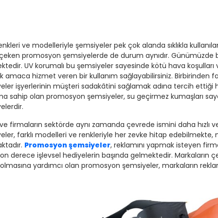
renkleri ve modelleriyle şemsiyeler pek çok alanda sıklıkla kullan
 çeken promosyon şemsiyelerde de durum aynıdır. Günümüzde bu
ektedir. UV korumalı bu şemsiyeler sayesinde kötü hava koşulları 
 amaca hizmet veren bir kullanım sağlayabilirsiniz. Birbirinden fa
eler işyerlerinin müşteri sadakâtini sağlamak adına tercih ettiği 
ma sahip olan promosyon şemsiyeler, su geçirmez kumaşları sayesi
lerdir.
ve firmaların sektörde aynı zamanda çevrede ismini daha hızlı ve 
eler, farklı modelleri ve renkleriyle her zevke hitap edebilmekte
ktadır.
Promosyon şemsiyeler
, reklamını yapmak isteyen firm
son derece işlevsel hediyelerin başında gelmektedir. Markaların çe
r olmasına yardımcı olan promosyon şemsiyeler, markaların reklam