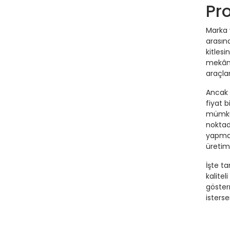
Pr
Marka v
arasın
kitlesi
mekânl
araçla
Ancak 
fiyat 
mümkün 
noktad
yapmal
üretim
İşte t
kalite
göster
isterse