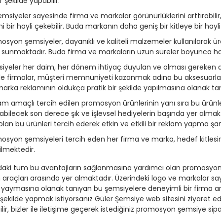
ir şekilde yapabilir.
emsiyeler sayesinde firma ve markalar görünürlüklerini arttırabilir
ni bir hayli çekebilir. Buda markanın daha geniş bir kitleye bir hayli
osyon şemsiyeler, dayanıklı ve kaliteli malzemeler kullanılarak ü
 sunmaktadır. Buda firma ve markaların uzun süreler boyunca hat
iyeler her daim, her dönem ihtiyaç duyulan ve olması gereken aks
e firmalar, müşteri memnuniyeti kazanmak adına bu aksesuarlar
arka reklamının oldukça pratik bir şekilde yapılmasına olanak ta
am amaçlı tercih edilen promosyon ürünlerinin yanı sıra bu ürünler
ılabilecek son derece şık ve işlevsel hediyelerin başında yer alm
olan bu ürünleri tercih ederek etkin ve etkili bir reklam yapma şa
osyon şemsiyeleri tercih eden her firma ve marka, hedef kitlesine 
ilmektedir.
daki tüm bu avantajların sağlanmasına yardımcı olan promosyon ş
 araçları arasında yer almaktadır. Üzerindeki logo ve markalar sa
e yaymasına olanak tanıyan bu şemsiyelere deneyimli bir firma ara
i şekilde yapmak istiyorsanız Güler Şemsiye web sitesini ziyaret edeb
lir, bizler ile iletişime geçerek istediğiniz promosyon şemsiye sipari