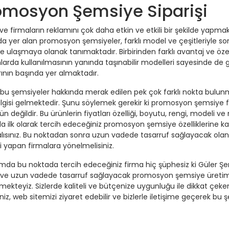
omosyon Şemsiye Siparişi
e firmaların reklamını çok daha etkin ve etkili bir şekilde yapmak i
da yer alan promosyon şemsiyeler, farklı model ve çeşitleriyle s
ne ulaşmaya olanak tanımaktadır. Birbirinden farklı avantaj ve özell
arda kullanılmasının yanında taşınabilir modelleri sayesinde d
rının başında yer almaktadır.
bu şemsiyeler hakkında merak edilen pek çok farklı nokta bulunm
bilgisi gelmektedir. Şunu söylemek gerekir ki promosyon şemsiye 
değildir. Bu ürünlerin fiyatları özelliği, boyutu, rengi, modeli ve
a ilk olarak tercih edeceğiniz promosyon şemsiye özelliklerine kar
ısınız. Bu noktadan sonra uzun vadede tasarruf sağlayacak olan bir
i yapan firmalara yönelmelisiniz.
amda bu noktada tercih edeceğiniz firma hiç şüphesiz ki Güler Şem
li ve uzun vadede tasarruf sağlayacak promosyon şemsiye üretimi
mekteyiz. Sizlerde kaliteli ve bütçenize uygunluğu ile dikkat ç
niz, web sitemizi ziyaret edebilir ve bizlerle iletişime geçerek bu şe