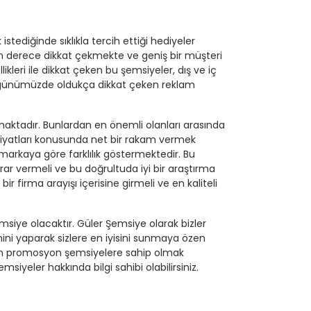
stediğinde sıklıkla tercih ettiği hediyeler
on derece dikkat çekmekte ve geniş bir müşteri
ikleri ile dikkat çeken bu şemsiyeler, dış ve iç
e günümüzde oldukça dikkat çeken reklam
aktadır. Bunlardan en önemli olanları arasında
fiyatları konusunda net bir rakam vermek
 markaya göre farklılık göstermektedir. Bu
ar vermeli ve bu doğrultuda iyi bir araştırma
 firma arayışı içerisine girmeli ve en kaliteli
siye olacaktır. Güler Şemsiye olarak bizler
ni yaparak sizlere en iyisini sunmaya özen
eken promosyon şemsiyelere sahip olmak
msiyeler hakkında bilgi sahibi olabilirsiniz.