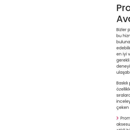
Pr
Av
Bizler
bu hiz
bulunan
edebili
en iyi
gerekli
deneyim
ulaşabil
Baskıl
özelli
sırala
incele
çeken 
Prom
aksesua