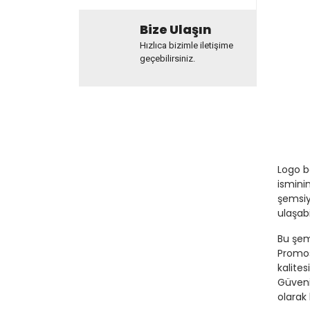
Bize Ulaşın
Hızlıca bizimle iletişime
geçebilirsiniz.
Logo b
isminin
şemsiye
ulaşabi
Bu şem
Promos
kalites
Güveni
olarak