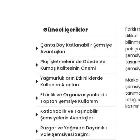
Güncel İçerikler
Farklı 
dikkat
bilinm
Çanta Boy Katlanabilir Şemsiye
pek çok
Avantajları
şemsiy
Plaj İşletmelerinde Gövde Ve
tasarı
Kumaş Kalitesinin Önemi
şemsiye
Yağmurlukların Etkinliklerde
Marka 
Kullanım Alanları
şemsiy
tanıma
Etkinlik ve Organizasyonlarda
ettiği 
Toptan Şemsiye Kullanım
kazını
Katlanabilir ve Taşınabilir
Şemsiyelerin Avantajları
Rüzgar ve Yağmura Dayanıklı
Vale Şemsiyesi Seçimi