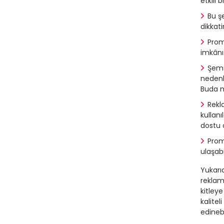
etkili b
Bu ş
dikkati
Prom
imkânı
Şems
nedenl
Buda m
Rekl
kullan
dostu 
Prom
ulaşab
Yukarı
reklam
kitley
kalitel
edinebi