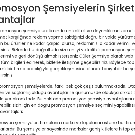
omosyon Şemsiyelerin Şirketi
antajlar
 promosyon şemsiye üretiminde en kaliteli ve dayanıklı malzemeler
met karşılığında reklam yapma taktiğinizi doğru bir yolda yürütm
 bu ürünler ne kadar çarpıcı olursa, reklamınızı o kadar verimli v
rsiniz. Bizlerde bu doğrultuda size en iyi ve kaliteli promosyon ş
 verimi ve geri dönüşü almak isterseniz Güler Şemsiye olarak web s
 tüm bilgileri edinerek, bizlerle iletişime geçebilirsiniz. Böylece 
li bir firma aracılığıyla gerçekleşmesine olanak tanıyabilir bu şek
irsiniz.
ı promosyon şemsiyelerde, farklı pek çok çeşit bulunmaktadır. Otom
kleri ve sağlamış olduğu avantajlar ile günümüzde oldukça dikkat ç
rda yer almaktadır. Bu noktada promosyon şemsiye avantajlarını m
yebilir, sizin için en doğru promosyon şemsiye seçimini yapabilirs
avantajları;
osyon şemsiyeler, firmaların marka ve logolarını üstüne bastıra
rlardır. Bu şemsiyeler sayesinde markalar geniş kitlelere hitap ed