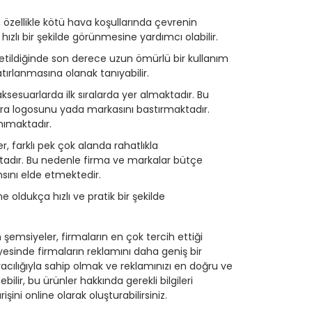
, özellikle kötü hava koşullarında çevrenin
 hızlı bir şekilde görünmesine yardımcı olabilir.
retildiğinde son derece uzun ömürlü bir kullanım
ırlanmasına olanak tanıyabilir.
esuarlarda ilk sıralarda yer almaktadır. Bu
a logosunu yada markasını bastırmaktadır.
nımaktadır.
, farklı pek çok alanda rahatlıkla
aktadır. Bu nedenle firma ve markalar bütçe
nsını elde etmektedir.
oldukça hızlı ve pratik bir şekilde
emsiyeler, firmaların en çok tercih ettiği
yesinde firmaların reklamını daha geniş bir
cılığıyla sahip olmak ve reklamınızı en doğru ve
ilir, bu ürünler hakkında gerekli bilgileri
şini online olarak oluşturabilirsiniz.