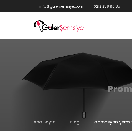
info@gulersemsiye.com
0212 258 90 85
Prom
Ana Sayfa
Blog
Promosyon Şemsiye