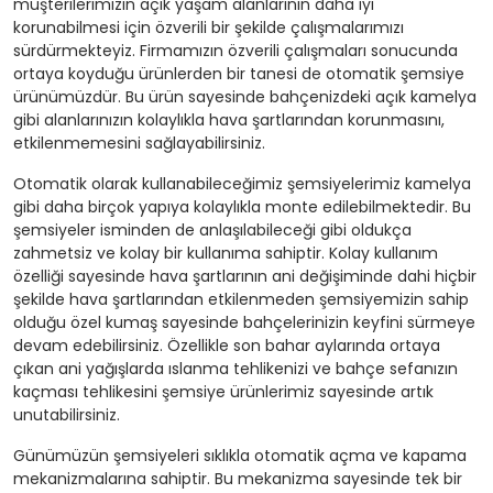
müşterilerimizin açık yaşam alanlarının daha iyi
korunabilmesi için özverili bir şekilde çalışmalarımızı
sürdürmekteyiz. Firmamızın özverili çalışmaları sonucunda
ortaya koyduğu ürünlerden bir tanesi de otomatik şemsiye
ürünümüzdür. Bu ürün sayesinde bahçenizdeki açık kamelya
gibi alanlarınızın kolaylıkla hava şartlarından korunmasını,
etkilenmemesini sağlayabilirsiniz.
Otomatik olarak kullanabileceğimiz şemsiyelerimiz kamelya
gibi daha birçok yapıya kolaylıkla monte edilebilmektedir. Bu
şemsiyeler isminden de anlaşılabileceği gibi oldukça
zahmetsiz ve kolay bir kullanıma sahiptir. Kolay kullanım
özelliği sayesinde hava şartlarının ani değişiminde dahi hiçbir
şekilde hava şartlarından etkilenmeden şemsiyemizin sahip
olduğu özel kumaş sayesinde bahçelerinizin keyfini sürmeye
devam edebilirsiniz. Özellikle son bahar aylarında ortaya
çıkan ani yağışlarda ıslanma tehlikenizi ve bahçe sefanızın
kaçması tehlikesini şemsiye ürünlerimiz sayesinde artık
unutabilirsiniz.
Günümüzün şemsiyeleri sıklıkla otomatik açma ve kapama
mekanizmalarına sahiptir. Bu mekanizma sayesinde tek bir