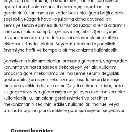
veya kola basılarak açılıp kapanırken, manuel şemsiyeler
operatörün bunları manuel olarak açıp kapatmasını
gerektirir. Kullanımının ne kadar basit olduğuna bağlı olarak
seçilebilir. Rüzgarlı hava koşullarına daha dayanıklı bir
şemsiye tercih edilmesi durumunda rüzgar direnci artırılmış
mekanizmalara sahip bir şemsiye seçilebilir. Şemsiyenin
rüzgarlı havalarda ters dönmesini önleyecek bir özelliğin
eklenmesi faydalı olabilir. Seyahat ederken taşınabilirlik
önemliyse hafif ve kompakt bir mekanizma kullanılabilir.
Şemsiyenin kullanım alanları arasında güneşten, yağmurdan
korunma ve hatta sadece dekorasyon yer alır. Kullanım
amacına göre mekanizma ve malzeme seçimi değişiklik
gösterebilir. Şemsiye mekanizması tasarlanırken kumaşın
cinsi ve özellikleri dikkate alınır. Çeşitli mekanik ihtiyaçlarda
su geçirmez veya güneş ışığını engelleyen özel malzemeler
kullanılabilir. Kullanıcıların gereksinimleri ve tercihleri
mekanizmanın seçimini etkiler. Kullanıcılar, manuel veya
otomatik açılma gibi özelliklere göre şemsiyeleri seçebiliyor.
Güncel İçerikler