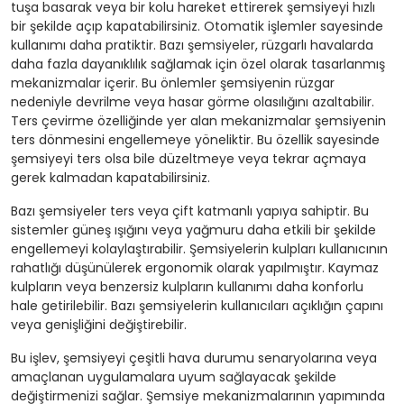
tuşa basarak veya bir kolu hareket ettirerek şemsiyeyi hızlı
bir şekilde açıp kapatabilirsiniz. Otomatik işlemler sayesinde
kullanımı daha pratiktir. Bazı şemsiyeler, rüzgarlı havalarda
daha fazla dayanıklılık sağlamak için özel olarak tasarlanmış
mekanizmalar içerir. Bu önlemler şemsiyenin rüzgar
nedeniyle devrilme veya hasar görme olasılığını azaltabilir.
Ters çevirme özelliğinde yer alan mekanizmalar şemsiyenin
ters dönmesini engellemeye yöneliktir. Bu özellik sayesinde
şemsiyeyi ters olsa bile düzeltmeye veya tekrar açmaya
gerek kalmadan kapatabilirsiniz.
Bazı şemsiyeler ters veya çift katmanlı yapıya sahiptir. Bu
sistemler güneş ışığını veya yağmuru daha etkili bir şekilde
engellemeyi kolaylaştırabilir. Şemsiyelerin kulpları kullanıcının
rahatlığı düşünülerek ergonomik olarak yapılmıştır. Kaymaz
kulpların veya benzersiz kulpların kullanımı daha konforlu
hale getirilebilir. Bazı şemsiyelerin kullanıcıları açıklığın çapını
veya genişliğini değiştirebilir.
Bu işlev, şemsiyeyi çeşitli hava durumu senaryolarına veya
amaçlanan uygulamalara uyum sağlayacak şekilde
değiştirmenizi sağlar. Şemsiye mekanizmalarının yapımında